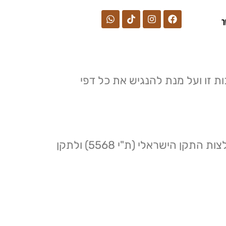
ר
ות זו ועל מנת להנגיש את כל דפי
האתר הותאם על פי תקנות שוויון זכויות לאנשים עם מוגבלות (התאמות נגישות לשירות), המלצות התקן הישראלי (ת"י 5568) ולתקן